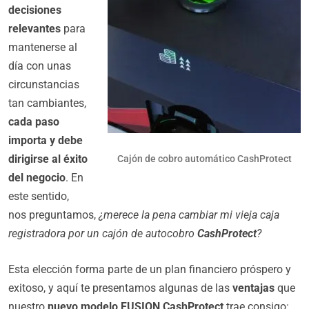
decisiones
relevantes
para
mantenerse al
día con unas
circunstancias
tan cambiantes,
cada paso
importa y debe
dirigirse al éxito
Cajón de cobro automático CashProtect
del negocio
. En
este sentido,
nos preguntamos,
¿merece la pena cambiar mi vieja caja
registradora por un cajón de autocobro
CashProtect
?
Esta elección forma parte de un plan financiero próspero y
exitoso, y aquí te presentamos algunas de las
ventajas
que
nuestro
nuevo modelo FUSION CashProtect
trae consigo: