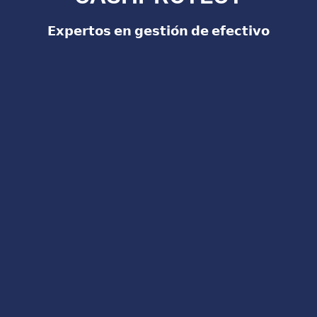
𝗘𝘅𝗽𝗲𝗿𝘁𝗼𝘀 𝗲𝗻 𝗴𝗲𝘀𝘁𝗶𝗼́𝗻 𝗱𝗲 𝗲𝗳𝗲𝗰𝘁𝗶𝘃𝗼